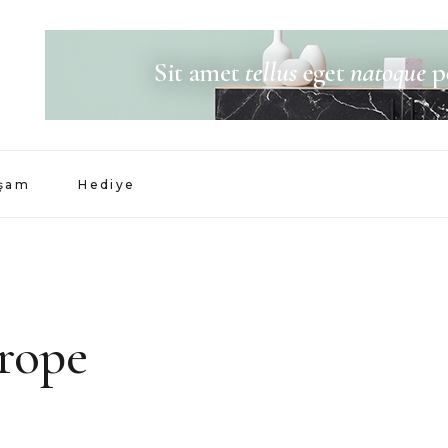
aşam
Hediye
urope