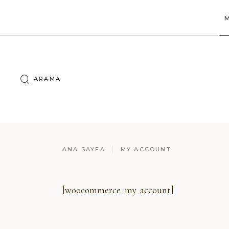
M
Aramak:
ANA SAYFA
MY ACCOUNT
[woocommerce_my_account]