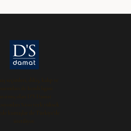
ş seçimleri, dikiş, kalıp ve
sarımları ile kendi ligini
aratmış olan D’S Damat
siyonları %100 yerli yüksek
ede kumaşlar ile Türkiye’de
üretiliyor.