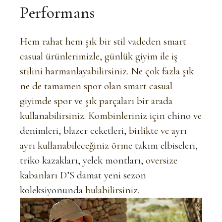
Performans
Hem rahat hem şık bir stil vadeden smart
casual ürünlerimizle, günlük giyim ile iş
stilini harmanlayabilirsiniz. Ne çok fazla şık
ne de tamamen spor olan smart casual
giyimde spor ve şık parçaları bir arada
kullanabilirsiniz. Kombinleriniz için
chino
ve
denimleri
,
blazer ceketleri,
birlikte ve ayrı
ayrı kullanabileceğiniz örme
takım elbiseleri
,
triko kazakları
,
yelek montları
, oversize
kabanları
D’S damat yeni sezon
koleksiyonunda
bulabilirsiniz.