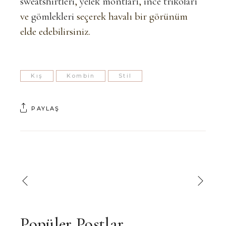
sweatshirtleri
,
yelek montları
,
ince trikoları
ve
gömlekleri
seçerek havalı bir görünüm
elde edebilirsiniz.
Kış
Kombin
Stil
PAYLAŞ
Popüler Postlar