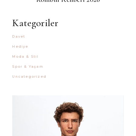
Kategoriler
Davet
Hediye
Moda & Stil
Spor & Yaşam
Uncategorized